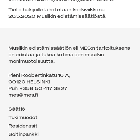
Tieto hakijoille lähetetään keskiviikkona
20.5.2020 Musiikin edistämissäätiöstä.
Musiikin edistämissäätiön eli MES:n tarkoituksena
on edistää ja tukea kotimaisen musiikin
monimuotoisuutta.
Pieni Roobertinkatu 16 A,
00120 HELSINKI
Puh. +358 50 417 3827
mes@mes.fi
Säätiö
Tukimuodot
Residenssit
Soitinpankki