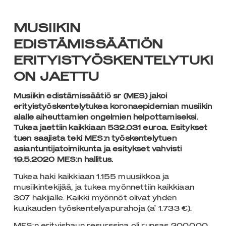
MUSIIKIN
EDISTÄMISSÄÄTIÖN
ERITYISTYÖSKENTELYTUKI
ON JAETTU
Musiikin edistämissäätiö sr (MES) jakoi
erityistyöskentelytukea
koronaepidemian musiikin
alalle aiheuttamien ongelmien helpottamiseksi.
Tukea jaettiin kaikkiaan 532.031 euroa. Esitykset
tuen saajista teki MES:n työskentelytuen
asiantuntijatoimikunta ja esitykset vahvisti
19.5.2020 MES:n hallitus.
Tukea haki kaikkiaan 1.155 muusikkoa ja
musiikintekijää, ja tukea myönnettiin kaikkiaan
307 hakijalle. Kaikki myönnöt olivat yhden
kuukauden työskentelyapurahoja (a’ 1.733 €).
MES:n erityishaun resurssina oli runsas 200.000