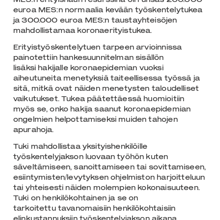
euroa MES:n normaalia kevään työskentelytukea
ja 300.000 euroa MES:n taustayhteisöjen
mahdollistamaa koronaerityistukea.
Erityistyöskentelytuen tarpeen arvioinnissa
painotettiin hankesuunnitelman sisällön
lisäksi hakijalle koronaepidemian vuoksi
aiheutuneita menetyksiä taiteellisessa työssä ja
sitä, mitkä ovat näiden menetysten taloudelliset
vaikutukset. Tukea päätettäessä huomioitiin
myös se, onko hakija saanut koronaepidemian
ongelmien helpottamiseksi muiden tahojen
apurahoja.
Tuki mahdollistaa yksityishenkilöille
työskentelyjakson luovaan työhön kuten
säveltämiseen, sanoittamiseen tai sovittamiseen,
esiintymisten/levytyksen ohjelmiston harjoitteluun
tai yhteisesti näiden molempien kokonaisuuteen.
Tuki on henkilökohtainen ja se on
tarkoitettu tavanomaisiin henkilökohtaisiin
elinkustannuksiin työskentelyjakson aikana.